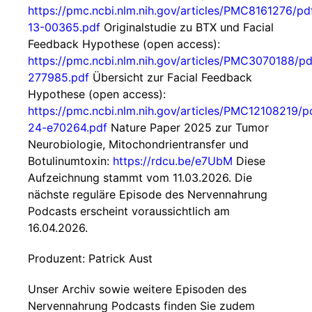
https://pmc.ncbi.nlm.nih.gov/articles/PMC8161276/pd
13-00365.pdf
Originalstudie zu BTX und Facial
Feedback Hypothese (open access):
https://pmc.ncbi.nlm.nih.gov/articles/PMC3070188/pd
277985.pdf
Übersicht zur Facial Feedback
Hypothese (open access):
https://pmc.ncbi.nlm.nih.gov/articles/PMC12108219/
24-e70264.pdf
Nature Paper 2025 zur Tumor
Neurobiologie, Mitochondrientransfer und
Botulinumtoxin:
https://rdcu.be/e7UbM
Diese
Aufzeichnung stammt vom 11.03.2026. Die
nächste reguläre Episode des Nervennahrung
Podcasts erscheint voraussichtlich am
16.04.2026.
Produzent: Patrick Aust
Unser Archiv sowie weitere Episoden des
Nervennahrung Podcasts finden Sie zudem